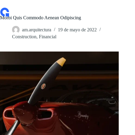
Saltar
al
contenido
Morbi Quis Commodo Aenean Odipiscing
am.arquitectura
19 de mayo de 2022
Construction
,
Financial