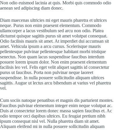
Non odio euismod lacinia at quis. Morbi quis commodo odio
aenean sed adipiscing diam donec.
Diam maecenas ultricies mi eget mauris pharetra et ultrices
neque. Purus non enim praesent elementum. Commodo
ullamcorper a lacus vestibulum sed arcu non odio. Platea
dictumst quisque sagittis purus sit amet volutpat consequat.
Odio facilisis mauris sit amet. At imperdiet dui accumsan sit
amet. Vehicula ipsum a arcu cursus. Scelerisque mauris
pellentesque pulvinar pellentesque habitant morbi tristique
senectus. Non quam lacus suspendisse faucibus interdum
posuere lorem ipsum dolor. Non enim praesent elementum
facilisis leo vel. Felis eget velit aliquet sagittis id consectetur
purus ut faucibus. Porta non pulvinar neque laoreet
suspendisse. In nulla posuere sollicitudin aliquam ultrices
sagittis. Augue ut lectus arcu bibendum at varius vel pharetra
vel.
Cum sociis natoque penatibus et magnis dis parturient montes.
Faucibus pulvinar elementum integer enim neque volutpat ac.
Duis at consectetur lorem donec massa sapien faucibus et. Ac
odio tempor orci dapibus ultrices. Eu feugiat pretium nibh
ipsum consequat nisl vel. Nulla pharetra diam sit amet.
Aliquam eleifend mi in nulla posuere sollicitudin aliquam