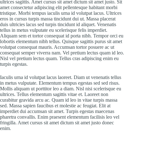
ultrices sagittis. Amet cursus sit amet dictum sit amet justo. Sit
amet consectetur adipiscing elit pellentesque habitant morbi
tristique. Morbi tempus iaculis urna id volutpat lacus. Ultrices
eros in cursus turpis massa tincidunt dui ut. Massa placerat
duis ultricies lacus sed turpis tincidunt id aliquet. Venenatis
tellus in metus vulputate eu scelerisque felis imperdiet.
Aliquam sem et tortor consequat id porta nibh. Tempor orci eu
lobortis elementum nibh tellus. Quisque sagittis purus sit amet
volutpat consequat mauris. Accumsan tortor posuere ac ut
consequat semper viverra nam. Vel pretium lectus quam id leo.
Nisl vel pretium lectus quam. Tellus cras adipiscing enim eu
turpis egestas.
Iaculis urna id volutpat lacus laoreet. Diam ut venenatis tellus
in metus vulputate. Elementum tempus egestas sed sed risus.
Mollis aliquam ut porttitor leo a diam. Nisl nisi scelerisque eu
ultrices. Tellus elementum sagittis vitae et. Laoreet non
curabitur gravida arcu ac. Quam id leo in vitae turpis massa
sed. Massa sapien faucibus et molestie ac feugiat. Elit at
imperdiet dui accumsan sit amet. Turpis egestas maecenas
pharetra convallis. Enim praesent elementum facilisis leo vel
fringilla. Amet cursus sit amet dictum sit amet justo donec
enim.