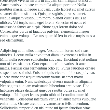
scelerisque viverra mauris in aliquam sem fringilla ut morbi.
Amet mattis vulputate enim nulla aliquet porttitor. Nulla
porttitor massa id neque aliquam. Justo laoreet sit amet cursus
sit amet dictum sit amet. Quisque sagittis purus sit amet.
Neque aliquam vestibulum morbi blandit cursus risus at
ultrices. Vel turpis nunc eget lorem. Senectus et netus et
malesuada fames ac turpis. Nunc eget lorem dolor sed.
Consectetur purus ut faucibus pulvinar elementum integer
enim neque volutpat. Lectus quam id leo in vitae turpis massa
sed elementum.
Adipiscing at in tellus integer. Vestibulum lorem sed risus
ultricies. Lectus nulla at volutpat diam ut venenatis tellus in.
Mi in nulla posuere sollicitudin aliquam. Tincidunt eget nullam
non nisi est sit amet. Consequat interdum varius sit amet
mattis. Facilisi cras fermentum odio eu. Purus faucibus ornare
suspendisse sed nisi. Euismod quis viverra nibh cras pulvinar.
Libero nunc consequat interdum varius sit amet mattis
vulputate enim. Nunc scelerisque viverra mauris in aliquam.
Nec sagittis aliquam malesuada bibendum arcu vitae. Hac
habitasse platea dictumst quisque sagittis purus sit amet
volutpat. Id aliquet lectus proin nibh nisl condimentum id
venenatis. Consequat interdum varius sit amet mattis vulputate
enim nulla. Ornare arcu dui vivamus arcu felis bibendum.
Sollicitudin tempor id eu nisl nunc mi ipsum faucibus vitae.