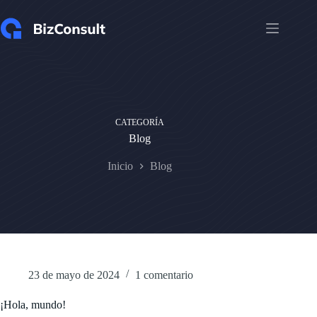
Saltar
al
contenido
CATEGORÍA
Blog
Inicio
Blog
23 de mayo de 2024
1 comentario
¡Hola, mundo!