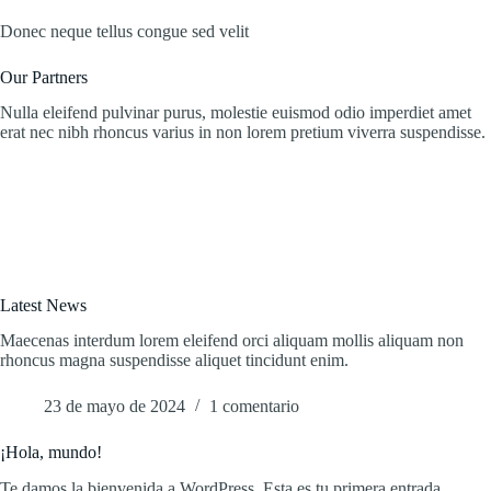
Donec neque tellus congue sed velit
Our Partners
Nulla eleifend pulvinar purus, molestie euismod odio imperdiet amet
erat nec nibh rhoncus varius in non lorem pretium viverra suspendisse.
Latest News
Maecenas interdum lorem eleifend orci aliquam mollis aliquam non
rhoncus magna suspendisse aliquet tincidunt enim.
23 de mayo de 2024
1 comentario
¡Hola, mundo!
Te damos la bienvenida a WordPress. Esta es tu primera entrada.